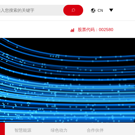



CN
股票代码：002580

智慧能源
绿色动力
合作伙伴