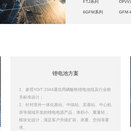
FTJ系列
OPz
6GFM系列
GFM-
锂电池方案
1、参照YD/T 2344通信用磷酸铁锂电池组及行业相
关标准设计；
2、针对室外一体化基站、中续站、宏基站、中心机
房等领域开发的锂电电源产品，体积小、重量轻，
模块化设计，满足客户升级扩容、承重、空间等要
求。