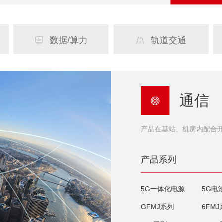
数据/算力
轨道交通


通信

产品在基站、机房内配合
产品系列
5G一体化电源
5G电
GFMJ系列
6FM