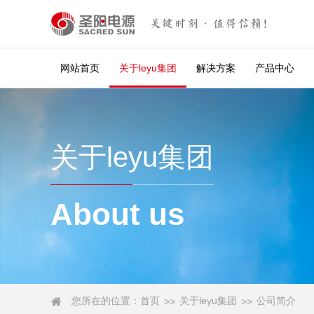
关键时刻·值得信赖！
网站首页
关于leyu集团
解决方案
产品中心
0
0
1
关于leyu集团
1
2
About us
2
3
0
3
4
1
您所在的位置：
首页
关于leyu集团
公司简介

>>
>>