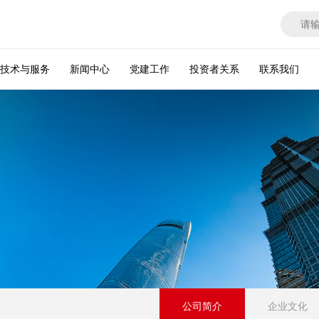
技术与服务
新闻中心
党建工作
投资者关系
联系我们
0
0
1
1
0
2
2
1
3
0
公司简介
企业文化