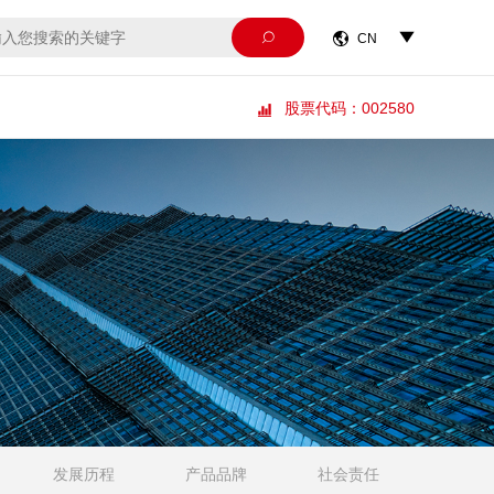



CN
股票代码：002580

0
1
0
0
0
发展历程
产品品牌
社会责任