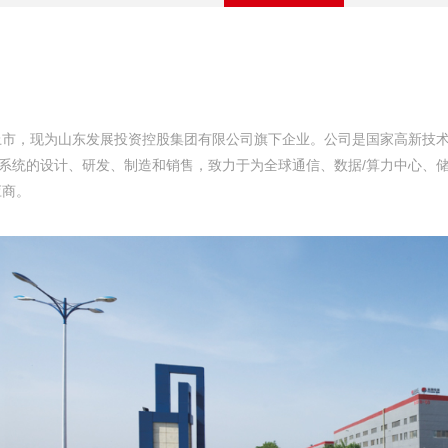
3
2
4
1
4
3
5
2
在深交所上市，现为山东发展投资控股集团有限公司旗下企业。公司是国家高新
5
4
6
3
及系统的设计、研发、制造和销售，致力于为全球通信、数据/算力中心、
应商。
6
5
7
4
7
6
8
5
8
7
9
6