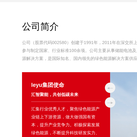
4
5
2
公司简介
5
6
3
公司（股票代码002580）创建于1991年，2011年
6
7
4
参与制定国家、行业标准100余项。公司主要从事储能电池
源解决方案，是国际知名、国内领先的绿色能源解决方案供
7
8
5
leyu集团使命
核心价值观
leyu集团使命

8
9
6
汇智聚能，共创低碳未来
诚信、创新、担当、融和
汇智聚能，共创低碳未来

汇集行业优秀人才，聚焦绿色能源产
诚信是leyu集团的重要无形资产，是
汇集行业优秀人才，聚焦绿色能源产
9
0
7
业链上下游资源，做大做强国有资
全体leyu集团人的行为准则；创新是
业链上下游资源，做大做强国有资
本，提升产业竞争力。积极探索发展
leyu集团从无到有、由小到大的发展
本，提升产业竞争力。积极探索发展
绿色能源，不断提升科技研发实力、
基因，是持续发展的永恒动力；担当
绿色能源，不断提升科技研发实力、