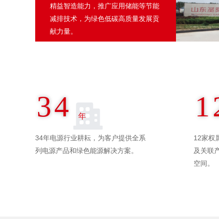
0
1
8
精益智造能力，推广应用储能等节能
是态度，是能力，更是行动；融和体
精益智造能力，推广应用储能等节能
减排技术，为绿色低碳高质量发展贡
现格局，leyu集团以推动产业优势互
减排技术，为绿色低碳高质量发展贡
1
2
9
献力量。
补、 协同共赢为己任，为双碳目标实
献力量。
现不懈奋斗。
2
3
0
3
4
1

年
4
5
2
34年电源行业耕耘，为客户提供全系
12家
列电源产品和绿色能源解决方案。
及关联
5
6
3
空间。
6
7
4